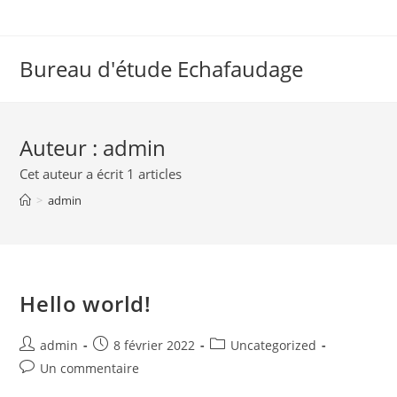
Aller
au
contenu
Bureau d'étude Echafaudage
Auteur :
admin
Cet auteur a écrit 1 articles
>
admin
Hello world!
Post
Post
Post
admin
8 février 2022
Uncategorized
author:
published:
category:
Post
Un commentaire
comments: